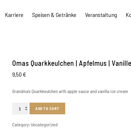
Karriere
Speisen & Getränke
Veranstaltung
Ko
Omas Quarkkeulchen | Apfelmus | Vanille
9,50
€
Grandma’s Quarkkeulchen with apple sauce and vanilla ice cream
Omas
ADD TO CART
Quarkkeulchen
|
Category:
Uncategorized
Apfelmus