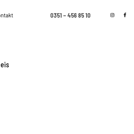
ntakt
0351 – 456 85 10
eis