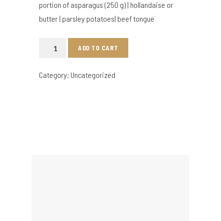
portion of asparagus (250 g) | hollandaise or
butter | parsley potatoes| beef tongue
Portion
ADD TO CART
Spargel
(250gr.)
Category:
Uncategorized
|
Hollandaise
oder
Butter
|
Petersilien-
Kartoffeln
|
Rinderzunge
quantity