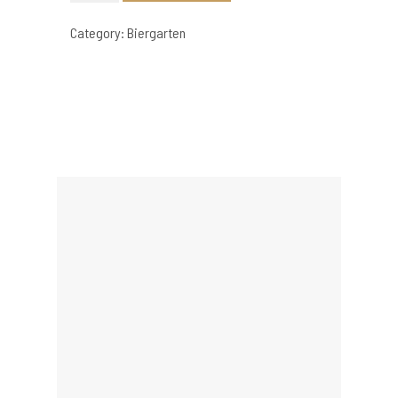
|
Brötchen
Category:
Biergarten
quantity