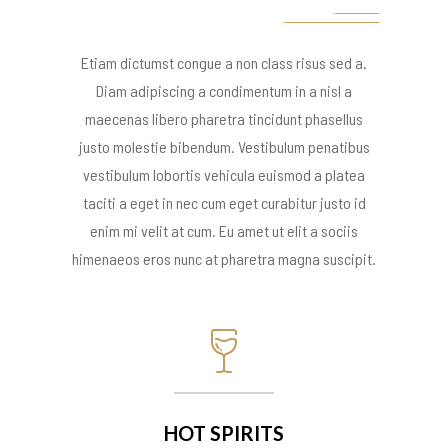
Etiam dictumst congue a non class risus sed a.
Diam adipiscing a condimentum in a nisl a
maecenas libero pharetra tincidunt phasellus
justo molestie bibendum. Vestibulum penatibus
vestibulum lobortis vehicula euismod a platea
taciti a eget in nec cum eget curabitur justo id
enim mi velit at cum. Eu amet ut elit a sociis
himenaeos eros nunc at pharetra magna suscipit.
HOT SPIRITS