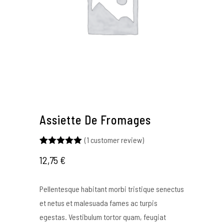
Assiette De Fromages
(
1
customer review)
Rated
1
5.00
12,75
€
out of 5
based on
customer
rating
Pellentesque habitant morbi tristique senectus
et netus et malesuada fames ac turpis
egestas. Vestibulum tortor quam, feugiat