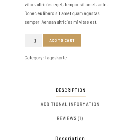
vitae, ultricies eget, tempor sit amet, ante.
Donec eu libero sit amet quam egestas
semper. Aenean ultricies mi vitae est.
Assiette
ADD TO CART
De
Fromages
Category:
Tageskarte
quantity
DESCRIPTION
ADDITIONAL INFORMATION
REVIEWS (1)
Description