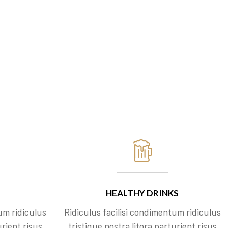
HEALTHY DRINKS
um ridiculus
Ridiculus facilisi condimentum ridiculus
urient risus
tristique nostra litora parturient risus