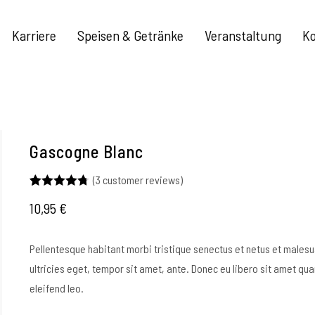
Karriere
Speisen & Getränke
Veranstaltung
Ko
Gascogne Blanc
(
3
customer reviews)
Rated
3
4.67
10,95
€
out of 5
based on
customer
ratings
Pellentesque habitant morbi tristique senectus et netus et malesu
ultricies eget, tempor sit amet, ante. Donec eu libero sit amet qu
eleifend leo.