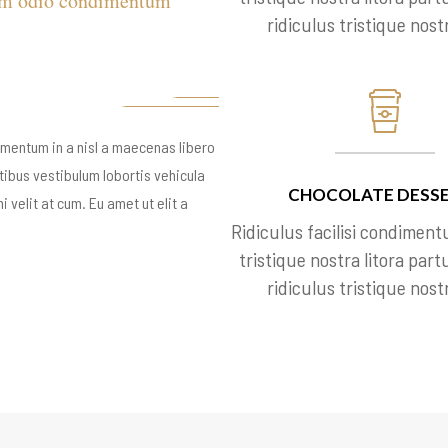
sem odio condimentum
ridiculus tristique nostr
imentum in a nisl a maecenas libero
ibus vestibulum lobortis vehicula
CHOCOLATE DESS
 velit at cum. Eu amet ut elit a
Ridiculus facilisi condiment
tristique nostra litora part
ridiculus tristique nostr