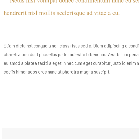
Netus nisi volutpat donec condimentum nunc eu 
hendrerit nisl mollis scelerisque ad vitae a eu.
Etiam dictumst congue a non class risus sed a. Diam adipiscing a cond
pharetra tincidunt phasellus justo molestie bibendum. Vestibulum penat
euismod a platea taciti a eget in nec cum eget curabitur justo id enim mi
sociis himenaeos eros nunc at pharetra magna suscipit.