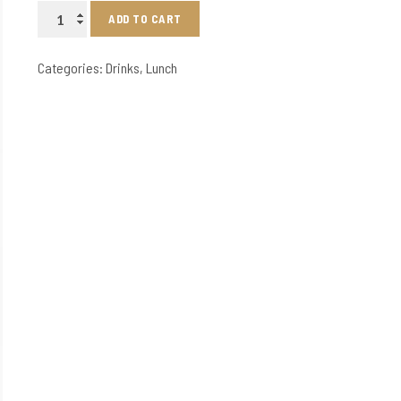
Gascogne
ADD TO CART
Blanc
quantity
Categories:
Drinks
,
Lunch