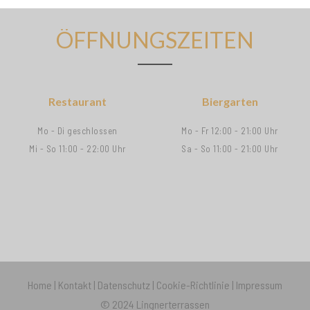
ÖFFNUNGSZEITEN
Restaurant
Biergarten
Mo - Di geschlossen
Mo - Fr 12:00 - 21:00 Uhr
Mi - So 11:00 - 22:00 Uhr
Sa - So 11:00 - 21:00 Uhr
Home
|
Kontakt
|
Datenschutz
|
Cookie-Richtlinie
|
Impressum
© 2024
Lingnerterrassen