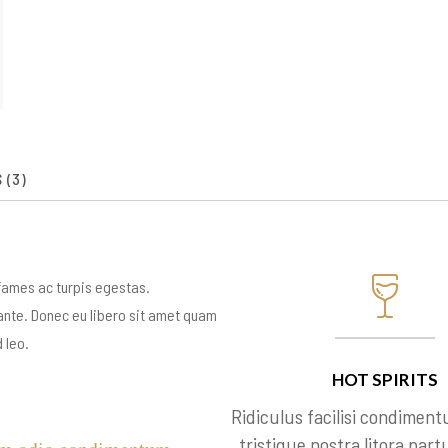
 (3)
fames ac turpis egestas.
 ante. Donec eu libero sit amet quam
 leo.
HOT SPIRITS
Ridiculus facilisi condiment
tristique nostra litora part